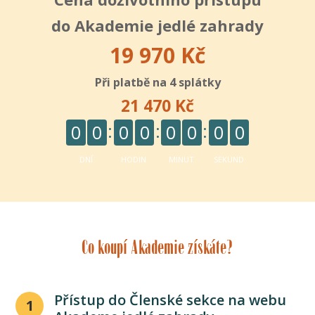
do Akademie jedlé zahrady
19 970 Kč
Při platbě na 4 splátky
21 470 Kč
0
0
0
0
0
0
0
0
DNÍ
HODIN
MINUT
SEKUND
Co koupí Akademie získáte?
Přístup do Členské sekce na webu
1