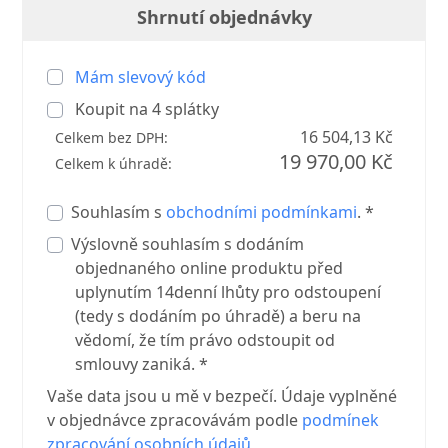
Shrnutí objednávky
Mám slevový kód
Koupit na
4
splátky
16 504,13 Kč
Celkem bez DPH:
19 970,00 Kč
Celkem k úhradě:
Souhlasím s
obchodními podmínkami
. *
Výslovně souhlasím s dodáním
objednaného online produktu před
uplynutím 14denní lhůty pro odstoupení
(tedy s dodáním po úhradě) a beru na
vědomí, že tím právo odstoupit od
smlouvy zaniká. *
Vaše data jsou u mě v bezpečí. Údaje vyplněné
v objednávce zpracovávám podle
podmínek
zpracování osobních údajů